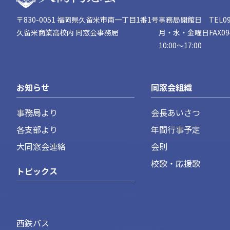
〒830-0051 福岡県久留米市南一丁目1番1号
事務局開館日
TEL
0
久留米商業高校内 同窓会事務局
月・水・金曜日
FAX
09
10:00〜17:00
お知らせ
同窓会組織
事務局より
会長あいさつ
各支部より
年間行事予定
大同窓会連絡
会則
校歌・応援歌
トピックス
西鉄バス