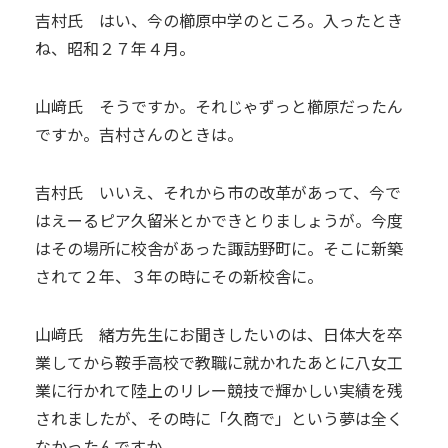
吉村氏 はい、今の櫛原中学のところ。入ったとき
ね、昭和２７年４月。
山﨑氏 そうですか。それじゃずっと櫛原だったん
ですか。吉村さんのときは。
吉村氏 いいえ、それから市の改革があって、今で
はえーるピア久留米とかできとりましょうが。今度
はその場所に校舎があった諏訪野町に。そこに新築
されて２年、３年の時にその新校舎に。
山﨑氏 緒方先生にお聞きしたいのは、日体大を卒
業してから鞍手高校で教職に就かれたあとに八女工
業に行かれて陸上のリレー競技で輝かしい実績を残
されましたが、その時に「久商で」という夢は全く
なかったんですか。