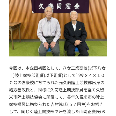
今回は、本企画初回として、八女工業高校(以下八女
工)陸上競技部監督(以下監督)として当校を４×１０
０㍍の強豪校に育てられた元久商陸上競技部出身の
緒方善政氏と、同様に久商陸上競技部員を経て久留
米市陸上競技協会に所属して、長年久留米市の陸上
競技振興に携わられた吉村篤氏(５７回生)をお招き
して、同じく陸上競技部で汗を流した山﨑正廣氏(６