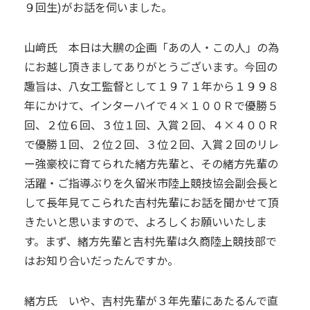
９回生)がお話を伺いました。
山﨑氏 本日は大鵬の企画「あの人・この人」の為
にお越し頂きましてありがとうございます。今回の
趣旨は、八女工監督として１９７１年から１９９８
年にかけて、インターハイで４×１００Ｒで優勝５
回、２位６回、３位１回、入賞２回、４×４００Ｒ
で優勝１回、２位２回、３位２回、入賞２回のリレ
ー強豪校に育てられた緒方先輩と、その緒方先輩の
活躍・ご指導ぶりを久留米市陸上競技協会副会長と
して長年見てこられた吉村先輩にお話を聞かせて頂
きたいと思いますので、よろしくお願いいたしま
す。まず、緒方先輩と吉村先輩は久商陸上競技部で
はお知り合いだったんですか。
緒方氏 いや、吉村先輩が３年先輩にあたるんで直