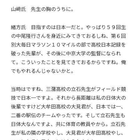
山﨑氏 先生の胸のうちに。
緒方氏 目指すのは日本一だと。やっばり５９回生
の中尾隆行さんを身近にみてきておるしね、第６回
別大毎日マラソン１０マイルの部で高校日本記録を
破った先輩が、その後に中京大学の監督になられ
て。こういったことを見てきておるからですね。俺
でもやれるんじゃないかと。
当時はですね、三潴高校の立石先生がフィールド競
技で日本一ですよ。それから長距離は私の日体大の
後輩ですけど大牟田高校の大見君が、日本では一、
二番の駅伝のチームやったです。そして立石先生も
日体大なんですよ、共に体育の教員やから。立石先
生が私の隣の学校やし、大見君が大牟田高校やし、